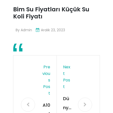
Bim Su Fiyatları Küçük Su
Koli Fiyatı
By
Admin
Aralık 23, 2023
Pre
Nex
Viou
T
S
Pos
Pos
T
T
Dü
A10
nya