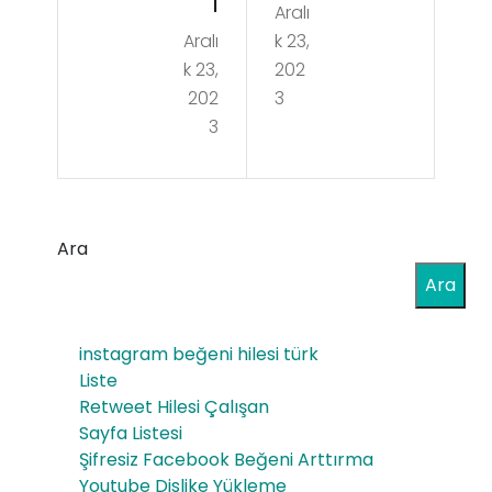
1
Aralı
nın
Aralı
k 23,
Kol
Kat
k 23,
202
a
ma
202
3
Fiy
3
nlar
atl
ı 3.
arı
Sını
202
Ara
f
3
Ara
Gör
2,5
sel
instagram beğeni hilesi türk
LT 1
Anl
Liste
LT
Retweet Hilesi Çalışan
atı
Sayfa Listesi
ve
m
Şifresiz Facebook Beğeni Arttırma
6’lı
Youtube Dislike Yükleme