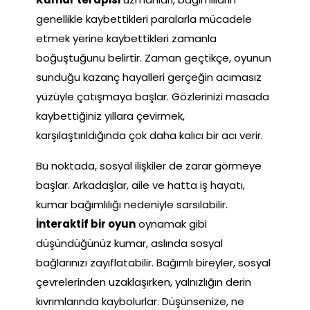
genellikle kaybettikleri paralarla mücadele
etmek yerine kaybettikleri zamanla
boğuştuğunu belirtir. Zaman geçtikçe, oyunun
sunduğu kazanç hayalleri gerçeğin acımasız
yüzüyle çatışmaya başlar. Gözlerinizi masada
kaybettiğiniz yıllara çevirmek,
karşılaştırıldığında çok daha kalıcı bir acı verir.
Bu noktada, sosyal ilişkiler de zarar görmeye
başlar. Arkadaşlar, aile ve hatta iş hayatı,
kumar bağımlılığı nedeniyle sarsılabilir.
İnteraktif bir oyun
oynamak gibi
düşündüğünüz kumar, aslında sosyal
bağlarınızı zayıflatabilir. Bağımlı bireyler, sosyal
çevrelerinden uzaklaşırken, yalnızlığın derin
kıvrımlarında kaybolurlar. Düşünsenize, ne