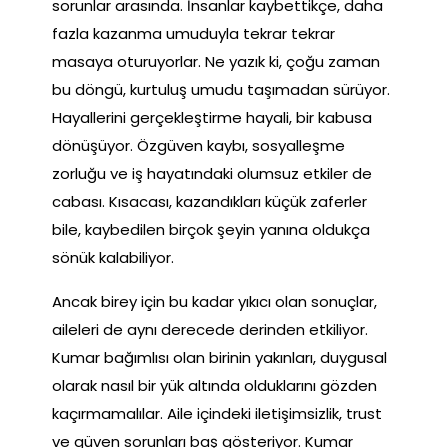
sorunlar arasında. İnsanlar kaybettikçe, daha
fazla kazanma umuduyla tekrar tekrar
masaya oturuyorlar. Ne yazık ki, çoğu zaman
bu döngü, kurtuluş umudu taşımadan sürüyor.
Hayallerini gerçekleştirme hayali, bir kabusa
dönüşüyor. Özgüven kaybı, sosyalleşme
zorluğu ve iş hayatındaki olumsuz etkiler de
cabası. Kısacası, kazandıkları küçük zaferler
bile, kaybedilen birçok şeyin yanına oldukça
sönük kalabiliyor.
Ancak birey için bu kadar yıkıcı olan sonuçlar,
aileleri de aynı derecede derinden etkiliyor.
Kumar bağımlısı olan birinin yakınları, duygusal
olarak nasıl bir yük altında olduklarını gözden
kaçırmamalılar. Aile içindeki iletişimsizlik, trust
ve güven sorunları baş gösteriyor. Kumar