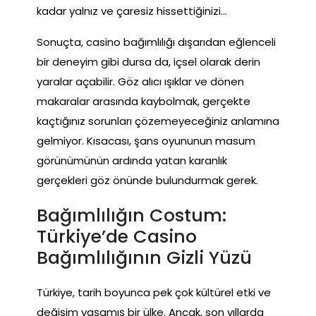
kadar yalnız ve çaresiz hissettiğinizi…
Sonuçta, casino bağımlılığı dışarıdan eğlenceli
bir deneyim gibi dursa da, içsel olarak derin
yaralar açabilir. Göz alıcı ışıklar ve dönen
makaralar arasında kaybolmak, gerçekte
kaçtığınız sorunları çözemeyeceğiniz anlamına
gelmiyor. Kısacası, şans oyununun masum
görünümünün ardında yatan karanlık
gerçekleri göz önünde bulundurmak gerek.
Bağımlılığın Costum:
Türkiye’de Casino
Bağımlılığının Gizli Yüzü
Türkiye, tarih boyunca pek çok kültürel etki ve
değişim yaşamış bir ülke. Ancak, son yıllarda