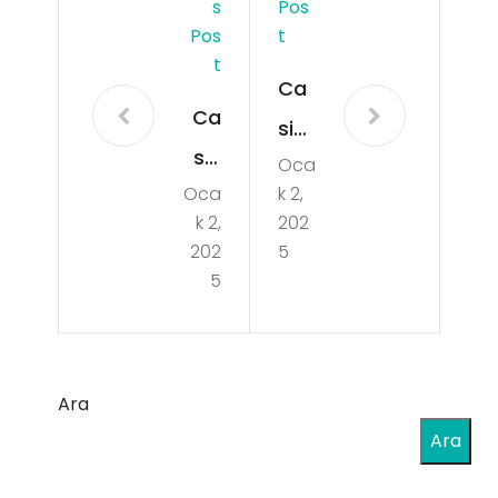
S
Pos
Pos
T
T
Ca
Ca
sin
sin
Oca
ola
Oca
k 2,
o
rda
k 2,
202
ve
Kay
202
5
Psi
5
bet
kol
me
ojik
k
Str
Ara
Ebe
es
Ara
vey
Kay
nler