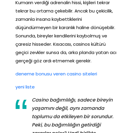
Kumarın verdiği adrenalin hissi, kişileri tekrar
tekrar bu ortama çekebilir. Ancak bu çekicilik,
zamanla insana kaybettiklerini
düşündürmeyen bir karanlık haline dönüşebilir.
Sonunda, bireyler kendilerini kaybolmuş ve
çaresiz hisseder. Kısacası, casinos kültürü
geçici zevkler sunsa da, arka planda yatan acı
gerçeği göz ardı etmemek gerekir.
deneme bonusu veren casino siteleri
yeni liste
Casino bağımlılığı, sadece bireyin
yaşamını değil, aynı zamanda
toplumu da etkileyen bir sorundur.
Peki, bu bağımlılığın getirdiği