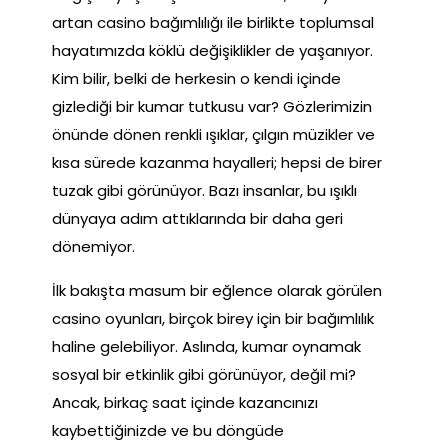
artan casino bağımlılığı ile birlikte toplumsal
hayatımızda köklü değişiklikler de yaşanıyor.
Kim bilir, belki de herkesin o kendi içinde
gizlediği bir kumar tutkusu var? Gözlerimizin
önünde dönen renkli ışıklar, çılgın müzikler ve
kısa sürede kazanma hayalleri; hepsi de birer
tuzak gibi görünüyor. Bazı insanlar, bu ışıklı
dünyaya adım attıklarında bir daha geri
dönemiyor.
İlk bakışta masum bir eğlence olarak görülen
casino oyunları, birçok birey için bir bağımlılık
haline gelebiliyor. Aslında, kumar oynamak
sosyal bir etkinlik gibi görünüyor, değil mi?
Ancak, birkaç saat içinde kazancınızı
kaybettiğinizde ve bu döngüde