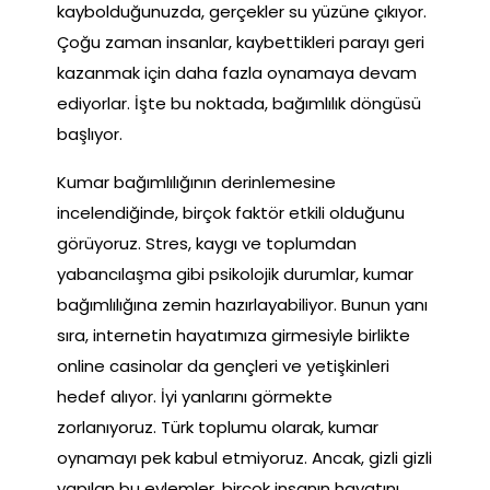
kaybolduğunuzda, gerçekler su yüzüne çıkıyor.
Çoğu zaman insanlar, kaybettikleri parayı geri
kazanmak için daha fazla oynamaya devam
ediyorlar. İşte bu noktada, bağımlılık döngüsü
başlıyor.
Kumar bağımlılığının derinlemesine
incelendiğinde, birçok faktör etkili olduğunu
görüyoruz. Stres, kaygı ve toplumdan
yabancılaşma gibi psikolojik durumlar, kumar
bağımlılığına zemin hazırlayabiliyor. Bunun yanı
sıra, internetin hayatımıza girmesiyle birlikte
online casinolar da gençleri ve yetişkinleri
hedef alıyor. İyi yanlarını görmekte
zorlanıyoruz. Türk toplumu olarak, kumar
oynamayı pek kabul etmiyoruz. Ancak, gizli gizli
yapılan bu eylemler, birçok insanın hayatını