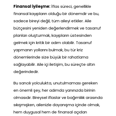
Finansal İyileşme:
İflas süreci, genellikle
finansal kayıpların olduğu bir dönemdir ve bu,
sadece bireyi değil, tüm aileyi etkiler. Aile
bütçesini yeniden değerlendirmek ve tasarruf
planları oluşturmak, kayıpların üstesinden
gelmek için kritik bir adım olabilir. Tasarruf
yapmanın yollarını bulmak, bu tür kriz
dönemlerinde size büyük bir rahatlama
sağlayabilir. Aile içi iletişim, bu süreçte altın
değerindedir.
Bu sancılı yolculukta, unutulmaması gereken
en önemli şey, her adımda yanınızda birinin
olmasıdır. Bireysel iflaslar ve bağımlılık arasında
sıkışmışken, ailenizle dayanışma içinde olmak,
hem duygusal hem de finansal açıdan