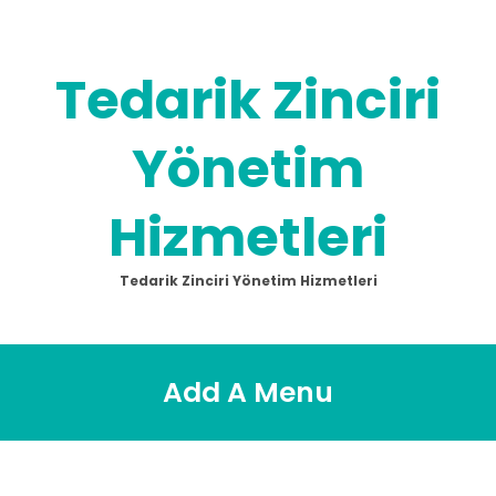
Skip
to
content
Tedarik Zinciri
Yönetim
Hizmetleri
Tedarik Zinciri Yönetim Hizmetleri
Add A Menu