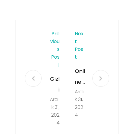
Pre
Nex
Viou
T
S
Pos
Pos
T
T
Onli
Gizl
ne
i
Aralı
Ca
Aralı
k 31,
Hes
sin
k 31,
202
ap
ola
202
4
Gör
4
rın
me