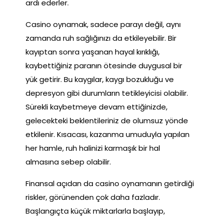
ardı ederler.
Casino oynamak, sadece parayı değil, aynı
zamanda ruh sağlığınızı da etkileyebilir. Bir
kayıptan sonra yaşanan hayal kırıklığı,
kaybettiğiniz paranın ötesinde duygusal bir
yük getirir. Bu kaygılar, kaygı bozukluğu ve
depresyon gibi durumların tetikleyicisi olabilir.
Sürekli kaybetmeye devam ettiğinizde,
gelecekteki beklentileriniz de olumsuz yönde
etkilenir. Kısacası, kazanma umuduyla yapılan
her hamle, ruh halinizi karmaşık bir hal
almasına sebep olabilir.
Finansal açıdan da casino oynamanın getirdiği
riskler, görünenden çok daha fazladır.
Başlangıçta küçük miktarlarla başlayıp,