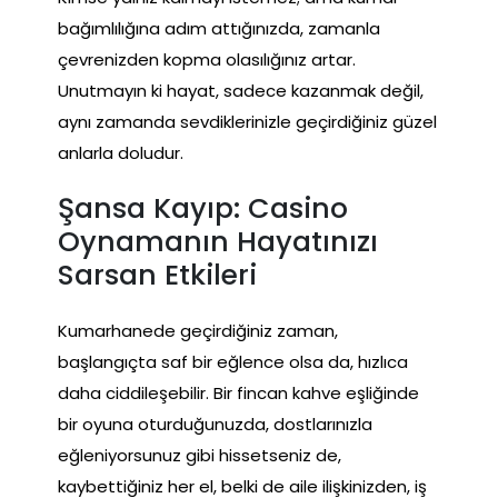
bağımlılığına adım attığınızda, zamanla
çevrenizden kopma olasılığınız artar.
Unutmayın ki hayat, sadece kazanmak değil,
aynı zamanda sevdiklerinizle geçirdiğiniz güzel
anlarla doludur.
Şansa Kayıp: Casino
Oynamanın Hayatınızı
Sarsan Etkileri
Kumarhanede geçirdiğiniz zaman,
başlangıçta saf bir eğlence olsa da, hızlıca
daha ciddileşebilir. Bir fincan kahve eşliğinde
bir oyuna oturduğunuzda, dostlarınızla
eğleniyorsunuz gibi hissetseniz de,
kaybettiğiniz her el, belki de aile ilişkinizden, iş