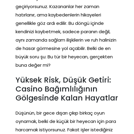
geçiriyorsunuz. Kazananlar her zaman
hatırlanır, ama kaybedenlerin hikayeleri
genellikle göz ardı edilir. Bu döngü içinde
kendinizi kaybetmek, sadece paranın değil,
aynı zamanda sağlam ilişkilerin ve ruh halinizin
de hasar görmesine yol açabilir. Belki de en
büyük soru şu: Bu tür bir heyecan, gerçekten
buna değer mi?
Yüksek Risk, Düşük Getiri:
Casino Bağımlılığının
Gölgesinde Kalan Hayatlar
Düşünün, bir gece dışarı çıkıp birkaç oyun
oynamak, belki de küçük bir heyecan için para
harcamak istiyorsunuz. Fakat işler istediğiniz