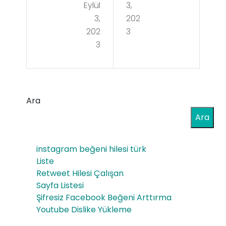
Eylül
3,
Ilişk
kın
3,
202
ide
ca
202
3
Acı
3
Ne
Olu
Olu
rm
r
u
Ara
Ara
instagram beğeni hilesi türk
Liste
Retweet Hilesi Çalışan
Sayfa Listesi
Şifresiz Facebook Beğeni Arttırma
Youtube Dislike Yükleme