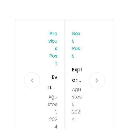
Pre
Nex
Viou
T
S
Pos
Pos
T
T
Expl
Ev
orin
Dek
Ağu
g
Ağu
stos
ora
Lon
stos
1,
syo
do
1,
202
nun
202
4
ns
4
da