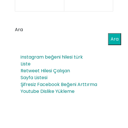
Hist
Şıklı
oric
ğın
Lan
Ara
Adr
dm
Ara
esi
ark
Uka
s
instagram beğeni hilesi türk
y
Liste
Retweet Hilesi Çalışan
Ho
Sayfa Listesi
me
Şifresiz Facebook Beğeni Arttırma
Youtube Dislike Yükleme