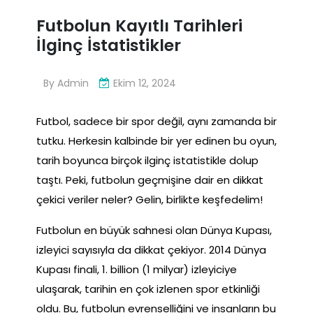
Futbolun Kayıtlı Tarihleri
İlginç İstatistikler
By
Admin
Ekim 12, 2024
Futbol, sadece bir spor değil, aynı zamanda bir
tutku. Herkesin kalbinde bir yer edinen bu oyun,
tarih boyunca birçok ilginç istatistikle dolup
taştı. Peki, futbolun geçmişine dair en dikkat
çekici veriler neler? Gelin, birlikte keşfedelim!
Futbolun en büyük sahnesi olan Dünya Kupası,
izleyici sayısıyla da dikkat çekiyor. 2014 Dünya
Kupası finali, 1. billion (1 milyar) izleyiciye
ulaşarak, tarihin en çok izlenen spor etkinliği
oldu. Bu, futbolun evrenselliğini ve insanların bu