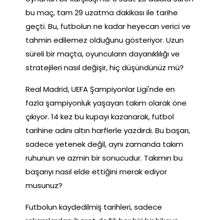
bu maç, tam 29 uzatma dakikası ile tarihe
geçti. Bu, futbolun ne kadar heyecan verici ve
tahmin edilemez olduğunu gösteriyor. Uzun
süreli bir maçta, oyuncuların dayanıklılığı ve
stratejileri nasıl değişir, hiç düşündünüz mü?
Real Madrid, UEFA Şampiyonlar Ligi'nde en
fazla şampiyonluk yaşayan takım olarak öne
çıkıyor. 14 kez bu kupayı kazanarak, futbol
tarihine adını altın harflerle yazdırdı. Bu başarı,
sadece yetenek değil, aynı zamanda takım
ruhunun ve azmin bir sonucudur. Takımın bu
başarıyı nasıl elde ettiğini merak ediyor
musunuz?
Futbolun kaydedilmiş tarihleri, sadece