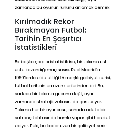
zamanda bu oyunun ruhunu anlamak demek.
Kırılmadık Rekor
Bırakmayan Futbol:
Tarihin En Şaşırtıcı
İstatistikleri
Bir başka çarpıcı istatistik ise, bir takımın üst
üste kazandığı maç sayısı. Real Madrid’in
1960’larda elde ettiği 15 maçlık galibiyet serisi,
futbol tarihinin en uzun serilerinden biri. Bu,
sadece bir takımın gücünü değil, aynı
zamanda stratejik zekasını da gösteriyor.
Takımın her bir oyuncusu, sahada adeta bir
satranç tahtasında hamle yapar gibi hareket
ediyor. Peki, bu kadar uzun bir galibiyet serisi