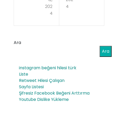
İyile
Ön
202
4
ştiri
4
emi
ci
To
Gü
plu
cü
Ara
ms
To
Ara
al
plu
ve
instagram beğeni hilesi türk
md
Eko
Liste
aki
Retweet Hilesi Çalışan
no
Sayfa Listesi
Yan
mik
Şifresiz Facebook Beğeni Arttırma
sım
Youtube Dislike Yükleme
Kat
ala
kıla
rı