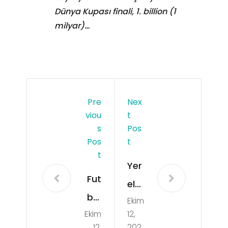
Dünya Kupası finali, 1. billion (1
milyar)…
Pre
Nex
Viou
T
S
Pos
Pos
T
T
Yer
Fut
el
bol
Ekim
Ligi
Ekim
12,
un
n
12,
202