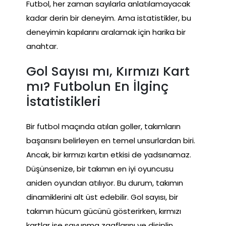
Futbol, her zaman sayılarla anlatılamayacak
kadar derin bir deneyim. Ama istatistikler, bu
deneyimin kapılarını aralamak için harika bir
anahtar.
Gol Sayısı mı, Kırmızı Kart
mı? Futbolun En İlginç
İstatistikleri
Bir futbol maçında atılan goller, takımların
başarısını belirleyen en temel unsurlardan biri.
Ancak, bir kırmızı kartın etkisi de yadsınamaz.
Düşünsenize, bir takımın en iyi oyuncusu
aniden oyundan atılıyor. Bu durum, takımın
dinamiklerini alt üst edebilir. Gol sayısı, bir
takımın hücum gücünü gösterirken, kırmızı
kartlar ise savunma zaaflarını ve disiplin