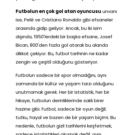
Futbolun en çok gol atan oyuncusu
unvanı
ise, Pelé ve Cristiano Ronaldo gibi efsaneler
arasında gidip geliyor. Ancak, bu iki isim
dışında, 1950'lerdeki bir başka efsane, Josef
Bican, 800'den fazla gol atarak bu alanda
dikkat çekiyor. Bu, futbol tarihinin ne kadar
zengin ve çeşitli olduğunu gösteriyor.
Futbolun sadece bir spor olmadığını, aynı
zamanda bir kültür ve yaşam tarzı olduğunu
unutmamak gerek. Her bir istatistik, her bir
hikaye, futbolun derinliklerinde saklı birer
hazine gibi. Futbol, sadece bir oyun değil;
tutku, hayal ve bazen de bir yaşam biçimi. Bu
nedenle, futbolun gizli tarihlerini keşfetmek,
sadece istatistikleri okumak değil, aynı