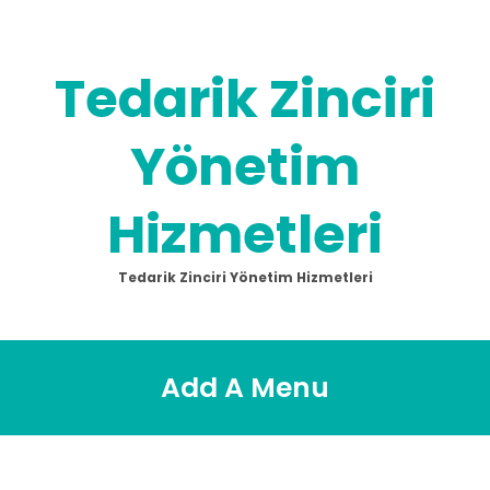
Skip
to
content
Tedarik Zinciri
Yönetim
Hizmetleri
Tedarik Zinciri Yönetim Hizmetleri
Add A Menu