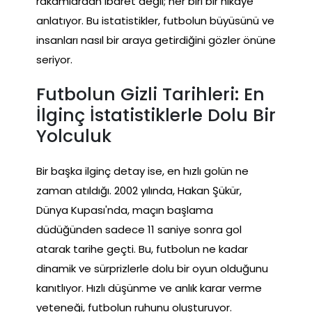
rakamlardan ibaret değil; her biri bir hikaye
anlatıyor. Bu istatistikler, futbolun büyüsünü ve
insanları nasıl bir araya getirdiğini gözler önüne
seriyor.
Futbolun Gizli Tarihleri: En
İlginç İstatistiklerle Dolu Bir
Yolculuk
Bir başka ilginç detay ise, en hızlı golün ne
zaman atıldığı. 2002 yılında, Hakan Şükür,
Dünya Kupası'nda, maçın başlama
düdüğünden sadece 11 saniye sonra gol
atarak tarihe geçti. Bu, futbolun ne kadar
dinamik ve sürprizlerle dolu bir oyun olduğunu
kanıtlıyor. Hızlı düşünme ve anlık karar verme
yeteneği, futbolun ruhunu oluşturuyor.