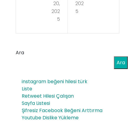
et
20,
202
cke
202
5
Kur
5
r
ma
k
İçin
Ara
En
Ara
Ucu
z
instagram beğeni hilesi türk
Liste
Böl
Retweet Hilesi Çalışan
gel
Sayfa Listesi
Şifresiz Facebook Beğeni Arttırma
er
Youtube Dislike Yükleme