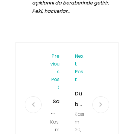
açıklarını da beraberinde getirir.
Peki, hackerlar…
Pre
Nex
Viou
T
S
Pos
Pos
T
T
Du
Sa
bai’
ms
Kası
de
Kası
m
un
Şirk
m
20,
Ha