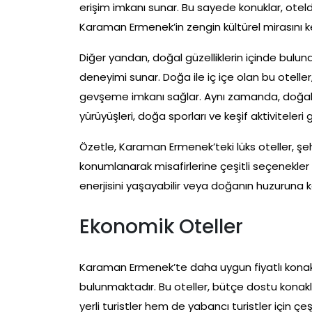
erişim imkanı sunar. Bu sayede konuklar, otelde
Karaman Ermenek’in zengin kültürel mirasını ke
Diğer yandan, doğal güzelliklerin içinde bulun
deneyimi sunar. Doğa ile iç içe olan bu otelle
gevşeme imkanı sağlar. Aynı zamanda, doğal 
yürüyüşleri, doğa sporları ve keşif aktiviteleri 
Özetle, Karaman Ermenek’teki lüks oteller, şeh
konumlanarak misafirlerine çeşitli seçenekler 
enerjisini yaşayabilir veya doğanın huzuruna ken
Ekonomik Oteller
Karaman Ermenek’te daha uygun fiyatlı kona
bulunmaktadır. Bu oteller, bütçe dostu konakl
yerli turistler hem de yabancı turistler için ç