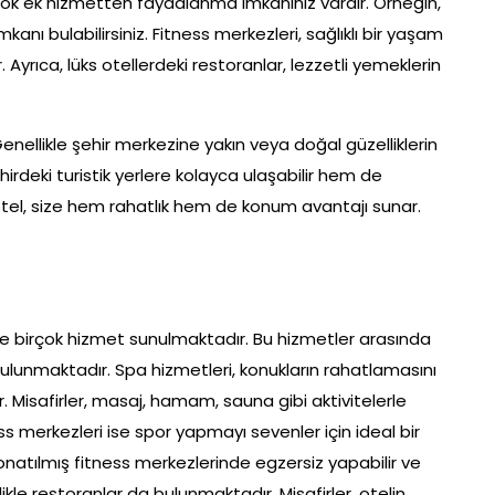
irçok ek hizmetten faydalanma imkanınız vardır. Örneğin,
ı bulabilirsiniz. Fitness merkezleri, sağlıklı bir yaşam
. Ayrıca, lüks otellerdeki restoranlar, lezzetli yemeklerin
enellikle şehir merkezine yakın veya doğal güzelliklerin
hirdeki turistik yerlere kolayca ulaşabilir hem de
s otel, size hem rahatlık hem de konum avantajı sunar.
kle birçok hizmet sunulmaktadır. Bu hizmetler arasında
bulunmaktadır. Spa hizmetleri, konukların rahatlamasını
. Misafirler, masaj, hamam, sauna gibi aktivitelerle
ness merkezleri ise spor yapmayı sevenler için ideal bir
onatılmış fitness merkezlerinde egzersiz yapabilir ve
likle restoranlar da bulunmaktadır. Misafirler, otelin