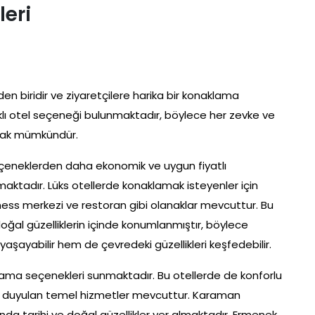
eri
en biridir ve ziyaretçilere harika bir konaklama
lı otel seçeneği bulunmaktadır, böylece her zevke ve
mak mümkündür.
eçeneklerden daha ekonomik ve uygun fiyatlı
aktadır. Lüks otellerde konaklamak isteyenler için
ness merkezi ve restoran gibi olanaklar mevcuttur. Bu
doğal güzelliklerin içinde konumlanmıştır, böylece
aşayabilir hem de çevredeki güzellikleri keşfedebilir.
klama seçenekleri sunmaktadır. Bu otellerde de konforlu
aç duyulan temel hizmetler mevcuttur. Karaman
nda tarihi ve doğal güzellikler yer almaktadır. Ermenek