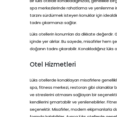
Bir lüks otelde konakladığınızda, genellikle b
spa merkezlerinde rahatlama ve yenilenme imkan
tarzını sürdürmek isteyen konuklar için idealdir
tadını çıkarmanızı sağlar.
Lüks otellerin konumları da dikkate değerdir. G
içinde yer alırlar. Bu sayede, misafirler hem şe
doğanın tadını çıkarabilir. Konakladığınız lük
Otel Hizmetleri
Lüks otellerde konaklayan misafirlere genelli
spa, fitness merkezi, restoran gibi olanaklar 
ve streslerini atmasını sağlayan bir seçenektir
kendilerini şımartabilir ve yenilenebilirler. Fit
seçenektir. Misafirler, modern ekipmanlarla d
formda kalabilirler. Ayrıca lüks otellerde genel