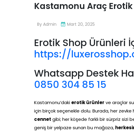
Kastamonu Araç Erotik
By
Admin
Mart 20, 2025
Erotik Shop Ürünleri İ
https://luxerosshop
Whatsapp Destek Hatt
0850 304 85 15
Kastamonu’daki
erotik ürünler
ve araçlar s
için birçok seçenekle dolu. Burada, her zevke
cennet
gibi; her köşede farklı bir sürpriz siz
geniş bir yelpaze sunan bu mağaza,
herkesi