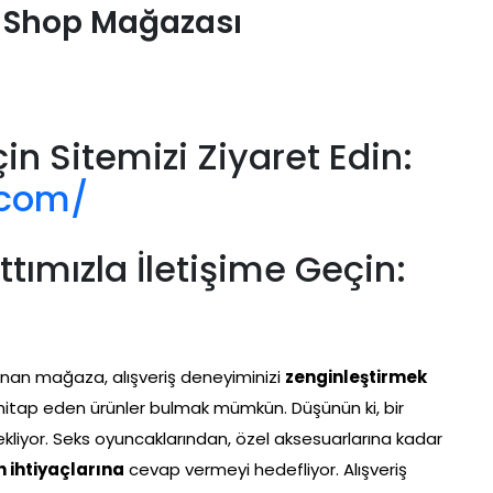
 Shop Mağazası
çin Sitemizi Ziyaret Edin:
.com/
ımızla İletişime Geçin:
unan mağaza, alışveriş deneyiminizi
zenginleştirmek
 hitap eden ürünler bulmak mümkün. Düşünün ki, bir
i bekliyor. Seks oyuncaklarından, özel aksesuarlarına kadar
n ihtiyaçlarına
cevap vermeyi hedefliyor. Alışveriş