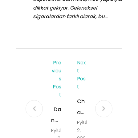
dikkat çekiyor. Geleneksel
sigaralardan farklı olarak, bu…
Pre
Nex
Viou
T
S
Pos
Pos
T
T
Ch
Da
ap
nne
Eylül
ma
Eylül
2,
ma
n