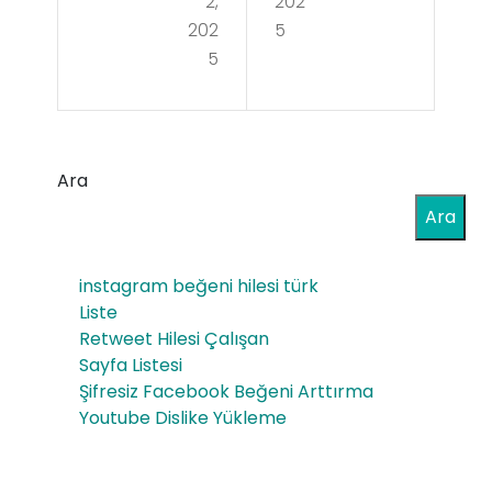
2,
202
nn
End
202
5
Mo
5
les
ods
s
Sun
Su
shi
Ara
m
ne
Ara
me
Filt
r
instagram beğeni hilesi türk
er
Gre
Liste
Sig
Retweet Hilesi Çalışan
en
Sayfa Listesi
arill
Sli
Şifresiz Facebook Beğeni Arttırma
o –
Youtube Dislike Yükleme
m
20’
Yeş
s