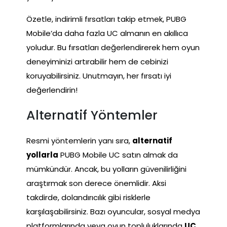
Özetle, indirimli fırsatları takip etmek, PUBG
Mobile’da daha fazla UC almanın en akıllıca
yoludur. Bu fırsatları değerlendirerek hem oyun
deneyiminizi artırabilir hem de cebinizi
koruyabilirsiniz. Unutmayın, her fırsatı iyi
değerlendirin!
Alternatif Yöntemler
Resmi yöntemlerin yanı sıra,
alternatif
yollarla
PUBG Mobile UC satın almak da
mümkündür. Ancak, bu yolların güvenilirliğini
araştırmak son derece önemlidir. Aksi
takdirde, dolandırıcılık gibi risklerle
karşılaşabilirsiniz. Bazı oyuncular, sosyal medya
platformlarında veya oyun topluluklarında
UC