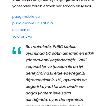
yöntemleri tercih etmek her zaman en iyisidir.
pubg mobile uc
pubg mobile uc satın al
uc satın al
valorant vp
Bu makalede, PUBG Mobile
oyununda UC satın almanın en etkili
yöntemlerini keşfedeceğiz. Farklı
seçenekler ve ipuçları ile en iyi
deneyimi nasıl elde edeceğinizi
öğreneceksiniz. UC, oyundaki en
değerli kaynaklardan biridir ve
doğru yöntemlerle satın
alındığında, oyun deneyiminizi