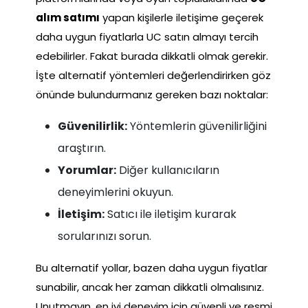
alım satımı
yapan kişilerle iletişime geçerek
daha uygun fiyatlarla UC satın almayı tercih
edebilirler. Fakat burada dikkatli olmak gerekir.
İşte alternatif yöntemleri değerlendirirken göz
önünde bulundurmanız gereken bazı noktalar:
Güvenilirlik:
Yöntemlerin güvenilirliğini
araştırın.
Yorumlar:
Diğer kullanıcıların
deneyimlerini okuyun.
İletişim:
Satıcı ile iletişim kurarak
sorularınızı sorun.
Bu alternatif yollar, bazen daha uygun fiyatlar
sunabilir, ancak her zaman dikkatli olmalısınız.
Unutmayın, en iyi deneyim için güvenli ve resmi