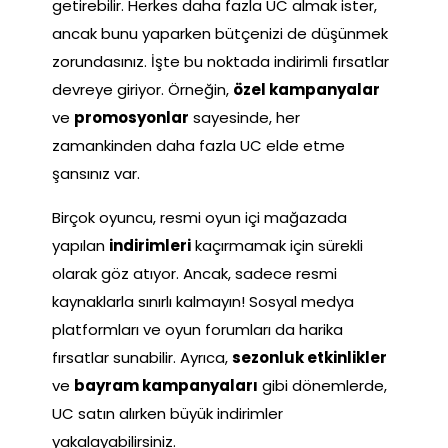
getirebilir. Herkes daha fazla UC almak ister,
ancak bunu yaparken bütçenizi de düşünmek
zorundasınız. İşte bu noktada indirimli fırsatlar
devreye giriyor. Örneğin,
özel kampanyalar
ve
promosyonlar
sayesinde, her
zamankinden daha fazla UC elde etme
şansınız var.
Birçok oyuncu, resmi oyun içi mağazada
yapılan
indirimleri
kaçırmamak için sürekli
olarak göz atıyor. Ancak, sadece resmi
kaynaklarla sınırlı kalmayın! Sosyal medya
platformları ve oyun forumları da harika
fırsatlar sunabilir. Ayrıca,
sezonluk etkinlikler
ve
bayram kampanyaları
gibi dönemlerde,
UC satın alırken büyük indirimler
yakalayabilirsiniz.