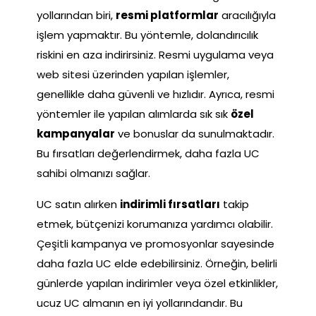
yollarından biri,
resmi platformlar
aracılığıyla
işlem yapmaktır. Bu yöntemle, dolandırıcılık
riskini en aza indirirsiniz. Resmi uygulama veya
web sitesi üzerinden yapılan işlemler,
genellikle daha güvenli ve hızlıdır. Ayrıca, resmi
yöntemler ile yapılan alımlarda sık sık
özel
kampanyalar
ve bonuslar da sunulmaktadır.
Bu fırsatları değerlendirmek, daha fazla UC
sahibi olmanızı sağlar.
UC satın alırken
indirimli fırsatları
takip
etmek, bütçenizi korumanıza yardımcı olabilir.
Çeşitli kampanya ve promosyonlar sayesinde
daha fazla UC elde edebilirsiniz. Örneğin, belirli
günlerde yapılan indirimler veya özel etkinlikler,
ucuz UC almanın en iyi yollarındandır. Bu