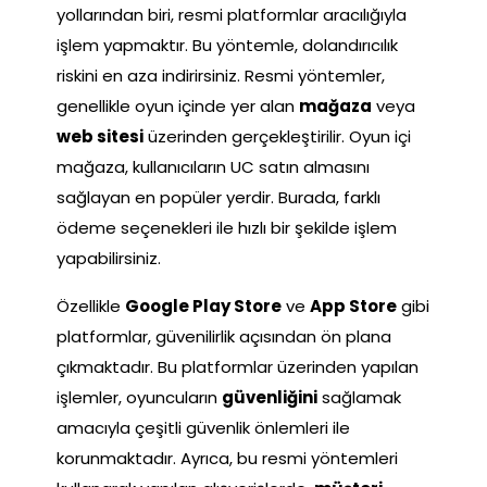
yollarından biri, resmi platformlar aracılığıyla
işlem yapmaktır. Bu yöntemle, dolandırıcılık
riskini en aza indirirsiniz. Resmi yöntemler,
genellikle oyun içinde yer alan
mağaza
veya
web sitesi
üzerinden gerçekleştirilir. Oyun içi
mağaza, kullanıcıların UC satın almasını
sağlayan en popüler yerdir. Burada, farklı
ödeme seçenekleri ile hızlı bir şekilde işlem
yapabilirsiniz.
Özellikle
Google Play Store
ve
App Store
gibi
platformlar, güvenilirlik açısından ön plana
çıkmaktadır. Bu platformlar üzerinden yapılan
işlemler, oyuncuların
güvenliğini
sağlamak
amacıyla çeşitli güvenlik önlemleri ile
korunmaktadır. Ayrıca, bu resmi yöntemleri