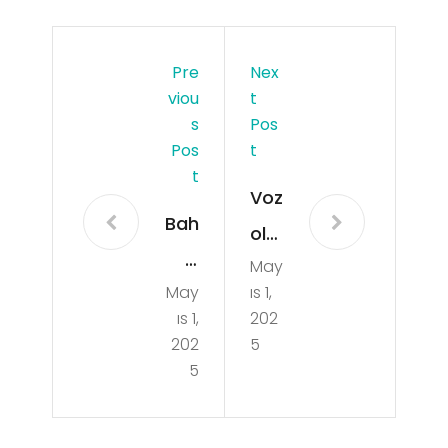
Pre
Nex
Viou
T
S
Pos
Pos
T
T
Voz
Bah
ol
is
May
Ge
May
ıs 1,
Zar
ar
ıs 1,
202
arl
Shi
202
5
arın
5
sha
ın
250
Fin