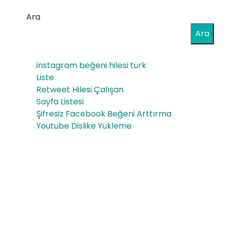
00
ans
Ara
Bla
al
Ara
ckb
Yön
err
instagram beğeni hilesi türk
leri
y
Liste
ve
Retweet Hilesi Çalışan
Ice
Sayfa Listesi
Çö
Sat
Şifresiz Facebook Beğeni Arttırma
zü
Youtube Dislike Yükleme
ışı
mle
ri