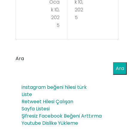
Oca
k 10,
r
ma
k 10,
202
Ba
rın
202
5
ğım
5
Gü
lılığı
ven
na
lik
Kar
Ara
Ris
şı
Ara
kler
To
i
instagram beğeni hilesi türk
plu
Kişi
Liste
m
Retweet Hilesi Çalışan
sel
Sayfa Listesi
Bilin
Veri
Şifresiz Facebook Beğeni Arttırma
ci
Youtube Dislike Yükleme
ler
Yar