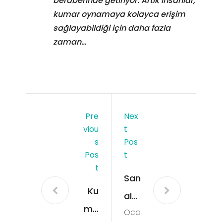
beraberinde getiriyor. Artık insanlar,
kumar oynamaya kolayca erişim
sağlayabildiği için daha fazla
zaman…
Pre
Nex
Viou
T
S
Pos
Pos
T
T
San
Ku
al
ma
Oca
Ku