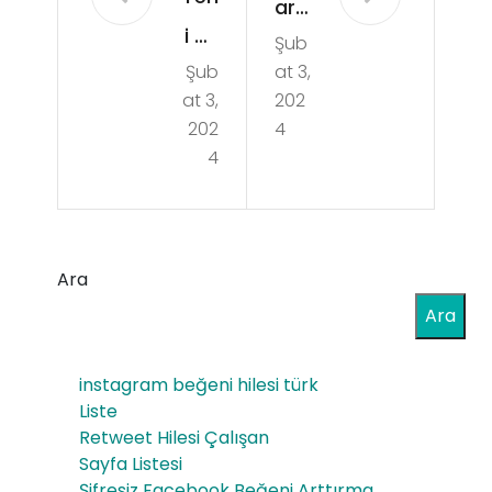
ara
i Bir
Şub
Ça
Şub
at 3,
Ülk
nka
at 3,
202
ede
ya
202
4
Hay
4
We
at
b
Baş
Tas
lark
Ara
arı
en
Ara
m
Eşy
instagram beğeni hilesi türk
ala
Liste
rını
Retweet Hilesi Çalışan
Sayfa Listesi
zın
Şifresiz Facebook Beğeni Arttırma