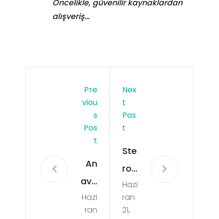
Öncelikle, güvenilir kaynaklardan
alışveriş…
Pre
Nex
Viou
T
S
Pos
Pos
T
T
Ste
An
roi
ava
Hazi
d
Hazi
ran
r
Fiy
ran
21,
Kull