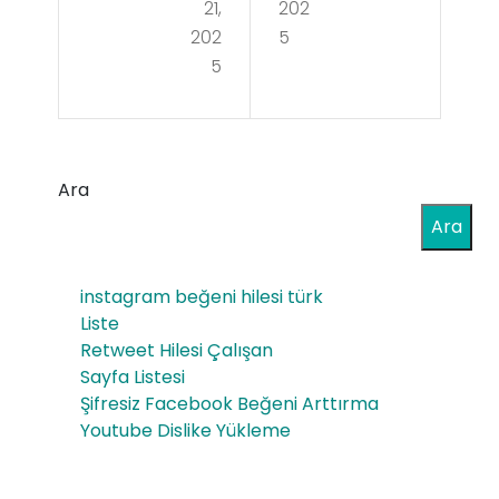
atl
21,
202
anı
202
5
arı
5
mıy
İçin
la
Gü
Kas
nce
Ara
Do
l
Ara
kus
Piy
und
asa
instagram beğeni hilesi türk
a
Liste
İnc
Retweet Hilesi Çalışan
Ha
ele
Sayfa Listesi
ngi
Şifresiz Facebook Beğeni Arttırma
me
Youtube Dislike Yükleme
Biy
si
oloj