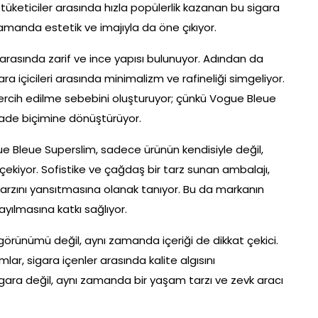
 tüketiciler arasında hızla popülerlik kazanan bu sigara
amanda estetik ve imajıyla da öne çıkıyor.
 arasında zarif ve ince yapısı bulunuyor. Adından da
ra içicileri arasında minimalizm ve rafineliği simgeliyor.
a tercih edilme sebebini oluşturuyor; çünkü Vogue Bleue
ifade biçimine dönüştürüyor.
gue Bleue Superslim, sadece ürünün kendisiyle değil,
ekiyor. Sofistike ve çağdaş bir tarz sunan ambalajı,
 tarzını yansıtmasına olanak tanıyor. Bu da markanın
ayılmasına katkı sağlıyor.
görünümü değil, aynı zamanda içeriği de dikkat çekici.
lar, sigara içenler arasında kalite algısını
gara değil, aynı zamanda bir yaşam tarzı ve zevk aracı