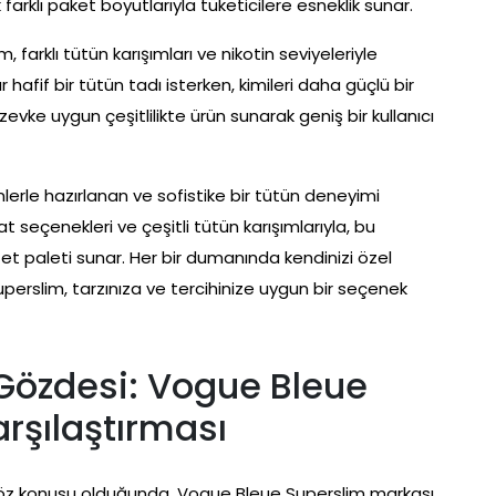
farklı paket boyutlarıyla tüketicilere esneklik sunar.
 farklı tütün karışımları ve nikotin seviyeleriyle
r hafif bir tütün tadı isterken, kimileri daha güçlü bir
evke uygun çeşitlilikte ürün sunarak geniş bir kullanıcı
nlerle hazırlanan ve sofistike bir tütün deneyimi
at seçenekleri ve çeşitli tütün karışımlarıyla, bu
zet paleti sunar. Her bir dumanında kendinizi özel
erslim, tarzınıza ve tercihinize uygun bir seçenek
 Gözdesi: Vogue Bleue
arşılaştırması
r söz konusu olduğunda, Vogue Bleue Superslim markası