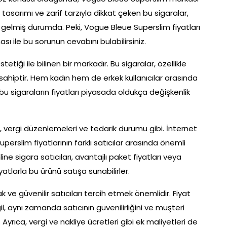
tasarımı ve zarif tarzıyla dikkat çeken bu sigaralar,
ne gelmiş durumda. Peki, Vogue Bleue Superslim fiyatları
sı ile bu sorunun cevabını bulabilirsiniz.
etiği ile bilinen bir markadır. Bu sigaralar, özellikle
sahiptir. Hem kadın hem de erkek kullanıcılar arasında
bu sigaraların fiyatları piyasada oldukça değişkenlik
ölge, vergi düzenlemeleri ve tedarik durumu gibi. İnternet
erslim fiyatlarının farklı satıcılar arasında önemli
ne sigara satıcıları, avantajlı paket fiyatları veya
yatlarla bu ürünü satışa sunabilirler.
ak ve güvenilir satıcıları tercih etmek önemlidir. Fiyat
, aynı zamanda satıcının güvenilirliğini ve müşteri
yrıca, vergi ve nakliye ücretleri gibi ek maliyetleri de