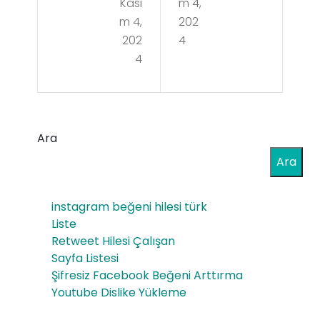
Kası
m 4,
e
ızla
m 4,
202
Pha
rını
202
4
rm
4
n
a
Yaş
Pro
am
viro
Ara
Tar
n
Ara
zlar
25
ı
instagram beğeni hilesi türk
mg
Par
Liste
100
Retweet Hilesi Çalışan
anı
Sayfa Listesi
Ta
n
Şifresiz Facebook Beğeni Arttırma
ble
Youtube Dislike Yükleme
ve
t