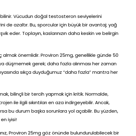
 bilinir. Vücudun doğal testosteron seviyelerini
i de azaltır. Bu, sporcular için büyük bir avantaj; yağ
şvik eder. Toplayın, kaslarınızın daha keskin ve belirgin
ç almak önemlidir. Proviron 25mg, genellikle günde 50
ataya düşmemek gerek; daha fazla alınması her zaman
ünyasında sıkça duyduğumuz “daha fazla” mantra her
mak, bilinçli bir tercih yapmak için kritik. Normalde,
n ile ilgili sıkıntıları en aza indirgeyebilir. Ancak,
ırsa bu durum başka sorunlara yol açabilir. Bu yüzden,
n iyisi!
anız, Proviron 25mg göz önünde bulundurulabilecek bir