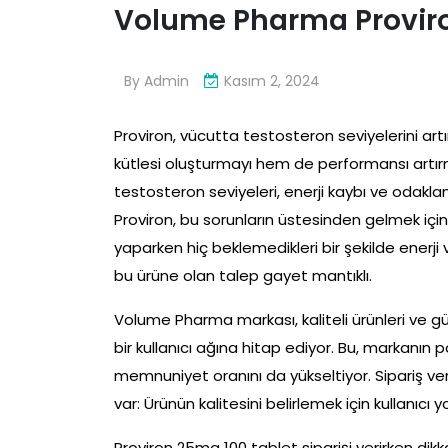
Volume Pharma Proviro
By
Admin
Kasım 2, 2024
Proviron, vücutta testosteron seviyelerini art
kütlesi oluşturmayı hem de performansı artırm
testosteron seviyeleri, enerji kaybı ve odakla
Proviron, bu sorunların üstesinden gelmek için
yaparken hiç beklemedikleri bir şekilde enerji
bu ürüne olan talep gayet mantıklı.
Volume Pharma markası, kaliteli ürünleri ve güve
bir kullanıcı ağına hitap ediyor. Bu, markanın po
memnuniyet oranını da yükseltiyor. Sipariş ve
var: Ürünün kalitesini belirlemek için kullanıc
Proviron 25mg 100 tablet siparişi verirken dik