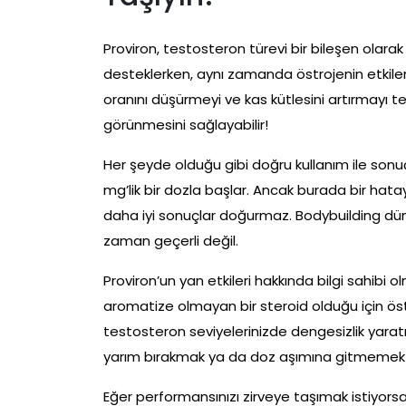
Proviron, testosteron türevi bir bileşen olarak
desteklerken, aynı zamanda östrojenin etkilerin
oranını düşürmeyi ve kas kütlesini artırmayı te
görünmesini sağlayabilir!
Her şeyde olduğu gibi doğru kullanım ile sonu
mg’lik bir dozla başlar. Ancak burada bir h
daha iyi sonuçlar doğurmaz. Bodybuilding d
zaman geçerli değil.
Proviron’un yan etkileri hakkında bilgi sahibi ol
aromatize olmayan bir steroid olduğu için östroje
testosteron seviyelerinizde dengesizlik yarat
yarım bırakmak ya da doz aşımına gitmemek e
Eğer performansınızı zirveye taşımak istiyors