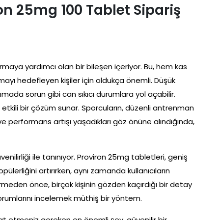
n 25mg 100 Tablet Sipariş
ırmaya yardımcı olan bir bileşen içeriyor. Bu, hem kas
ayı hedefleyen kişiler için oldukça önemli. Düşük
nmada sorun gibi can sıkıcı durumlara yol açabilir.
 etkili bir çözüm sunar. Sporcuların, düzenli antrenman
 ve performans artışı yaşadıkları göz önüne alındığında,
nilirliği ile tanınıyor. Proviron 25mg tabletleri, geniş
pülerliğini artırırken, aynı zamanda kullanıcıların
rmeden önce, birçok kişinin gözden kaçırdığı bir detay
ı yorumlarını incelemek müthiş bir yöntem.
kat etmeniz gereken en önemli şey, güvenilir bir