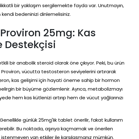
 dikkatli bir yaklaşım sergilemekte fayda var. Unutmayın,
n kendi bedeninizi dinlemelisiniz.
Proviron 25mg: Kas
 Destekçisi
i bir anabolik steroid olarak öne çıkıyor. Peki, bu ürün
 Proviron, vücutta testosteron seviyelerini artırarak
eron, kas gelişimi için hayati öneme sahip bir hormon
belirgin bir büyüme gözlemlenir. Ayrıca, metabolizmayı
yede hem kas kütlenizi artırıp hem de vücut yağlarınızı
 Genellikle günlük 25mg'lık tablet önerilir, fakat kullanım
terebilir. Bu noktada, aşırıya kaçmamak ve önerilen
de istenmeyen yan etkiler ile karşılaşmanız mümkün.